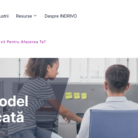
ustrii
Resurse
Despre INDRIVO
vit Pentru Afacerea Ta?
odel
cată