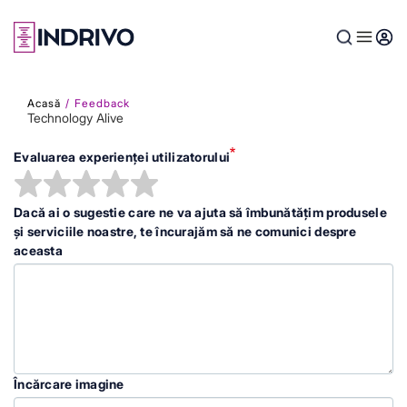
Skip
to
main
content
Acasă
Feedback
Technology Alive
Evaluarea experienței utilizatorului
Dacă ai o sugestie care ne va ajuta să îmbunătățim produsele
și serviciile noastre, te încurajăm să ne comunici despre
aceasta
Încărcare imagine