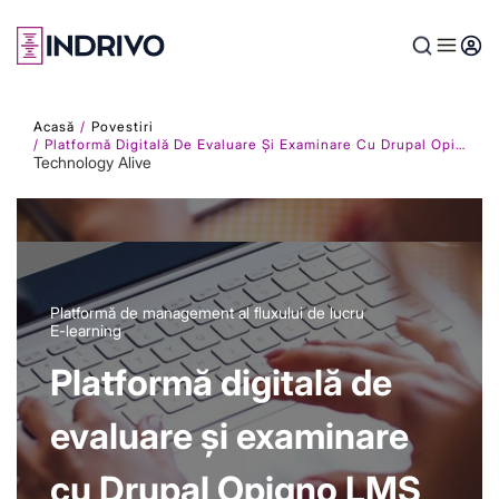
Skip
to
main
content
Acasă
Povestiri
Platformă Digitală De Evaluare Și Examinare Cu Drupal Opigno LMS
Technology Alive
Platformă de management al fluxului de lucru
E-learning
Platformă digitală de
evaluare și examinare
cu Drupal Opigno LMS