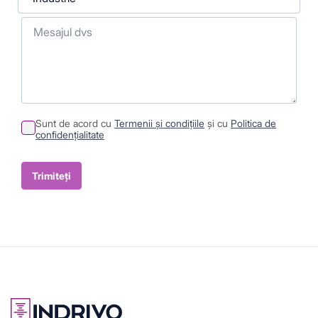
Mesajul dvs
Sunt de acord cu
Termenii și condițiile
și cu
Politica de
confidențialitate
Sumit
Container
Trimiteți